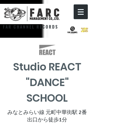
F A R C H A N N E L R E C O R D S
Studio REACT
"DANCE"
SCHOOL
​みなとみらい線 元町中華街駅 2番
出口から徒歩1分