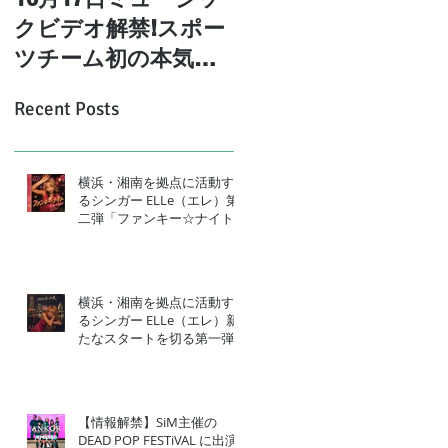
クビデオ解禁!スポー
強姉妹「エレエネ」
ツチーム初の本気の
待望の1st EP「Mad
オリジナルバンドと
Maria」デジタル配
Recent Posts
して結成された「湘
リリース決定！
南ベ ルロック」の1st
シングル【BIG
横浜・湘南を拠点に活動す
るシンガー ELLe（エレ）第
WAVE】MV解禁!
二弾「ファンキー☆ナイト」
リリース
横浜・湘南を拠点に活動す
るシンガー ELLe（エレ）新
たなスタートを切る第一弾
「ソロになった夜」リリー
ス
【情報解禁】SiM主催の
DEAD POP FESTiVAL に出演