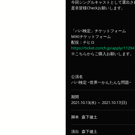
今回シングルキャストとして選出さ
是非皆様Checkお願いします。
「パパ検定」チケットフォーム
MIKIチケットフォーム
配役：チヒロ
https://ticket.corich.jp/apply/1129
※こちらからご購入お願いします。
公演名
パパ検定 ~世界一かんたんな問題~
期間
2021.10.13(水) ～ 2021.10.17(日)
脚本   森下健土
演出   森下健土