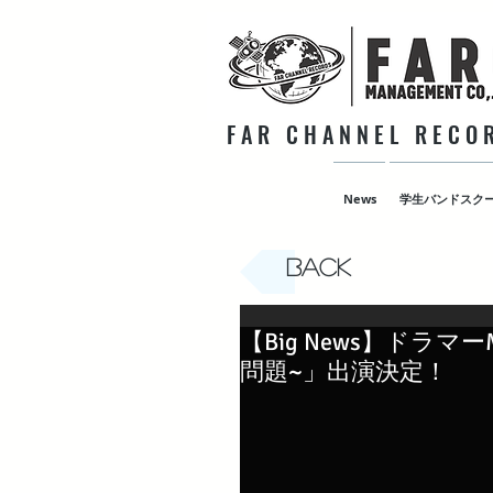
F A R C H A N N E L R E C O R
News
学生バンドスク
Back
【Big News】ドラマ
問題~」出演決定！