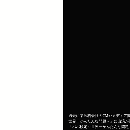
過去に某飲料会社のCMやメディア関
世界一かんたんな問題～」に出演が
「パパ検定～世界一かんたんな問題～