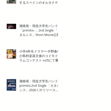
するスペインのオルタナテ
ィブ・メタルバンド
「ANKOR(アンコール)」来
日一夜限りのHeadline Show
in Yokohama開催！
湘南発・現役大学生バンド
「primitiv. 」2nd Single 「カ
タルシス」Short Movie公開
小学4年生ドラマー 中野春馬
が島村楽器主催のコドモド
ラムコンテスト vol5にて審
査員 特別賞 を受賞！！
湘南発・現役大学生バンド
primitiv.2nd Single 「カタル
シス」2026.1.31リリース決
定！