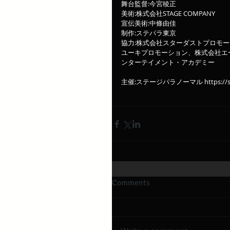
舞台監督:今宮稜正
美術:株式会社STAGE COMPANY
宣伝美術:中條由佳
制作:ステパラ東京
協力:株式会社スターダストプロモーション
ユーキプロモーション、株式会社エ
ンターテイメント・アカデミー
主催:ステージパラノーマル https://stagep
Comments