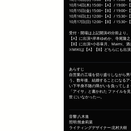
10月14日(木) 15:00~【A】 / 19:00~
10月15日(金) 15:00~【B】 / 19:00~
10月16日(土) 12:00~【A】 / 15:30~
10月17日(日) 12:00~【B】 / 15:30~
受付・開場は上記開演45分前より。
【A】に出演=岸本ゆめか、寺尾隆
【B】に出演=小谷皐月、Maimi、
※MIKIは【A】【B】どちらにも出
あらすじ
自営業の工場を切り盛りしながら男
う。数年後、結婚することになるア
い下半身不随の障がいを負ってしま
「アイサ」と書かれた ファイルを
世 にいなかった―。
音響:八木進
照明:熊倉莉菜
ライティングデザイナー:北村大樹