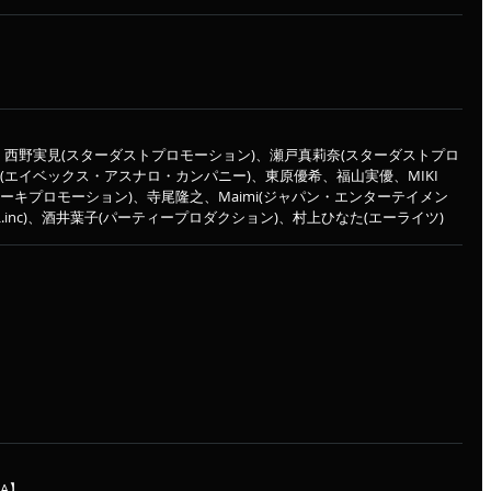
、西野実見(スターダストプロモーション)、瀬戸真莉奈(スターダストプロ
(エイベックス・アスナロ・カンパニー)、東原優希、福山実優、MIKI 
、田辺瑛里(ユーキプロモーション)、寺尾隆之、Maimi(ジャパン・エンターテイメン
L.inc)、酒井葉子(パーティープロダクション)、村上ひなた(エーライツ)
【A】