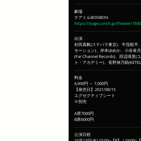
劇場
テアトルBONBON
https://stage.corich.jp/theater/1840
出演
杉田真帆(ステパラ東京)、牛窪航平
モーション)、岸本ゆめか、小谷皐月
(Far Channel Records)
ト・アカデミー)、長野伸乃助(KETE
料金
6,000円 ～ 7,000円
【発売日】2021/08/15
エグゼクティブシート
※別売
A席7000円
B席6000円
公演日程
10月13日(水) 15:00~【B】 / 19:00~