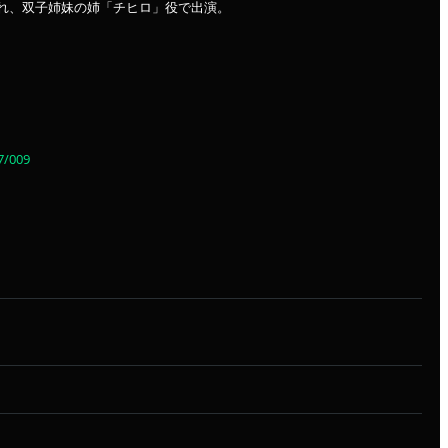
れ、双子姉妹の姉「チヒロ」役で出演。
47/009