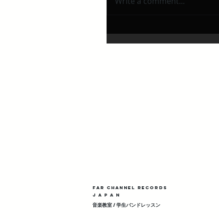
Write a comment...
Far Channel Records
J A P A N
​音楽教室 / 学生バンドレッスン