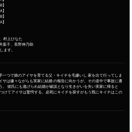
【B】
【A】
【B】
【A】
之、村上ひなた
酒井葉子、長野伸乃助
演します。
手一つで娘のアイサを育てる父・キイチを毛嫌いし 家を出て行ってしま
イサは嫌々ながらも実家に結婚 の報告に向かうが、その道中で事故に遭
う。 彼氏にも逃げられ結婚が破談となり生きがいを失い実家に帰ると
見つけてアイサは驚愕する。必死にキイチを探すがもう既にキイチはこの