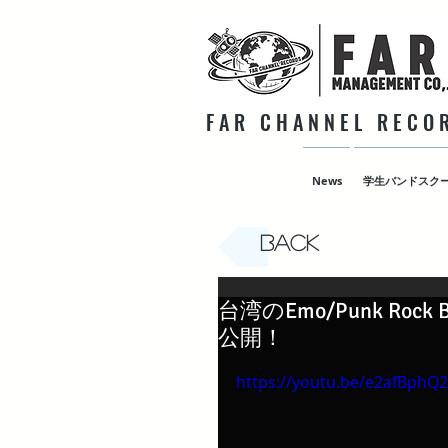
F A R C H A N N E L R E C O R
News
学生バンドスク
Back
台湾のEmo/Punk Rock 
公開！
https://youtu.be/e2afBphQ