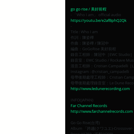
go go rise / 美好前程
- 「Who I am」 official audio 
https://youtu.be/e2afBphQ2Qk
-​
Title : Who I am
作詞：陳姿樺 
作曲：陳姿樺 / 陳冠中
編曲：GoGoRise 美好前程
錄音工程師：陳冠中［EWC Studio］/ 陳
錄音室：EWC Studio / Rockave Musi
混音工程師：Cristian Campadelli［Le 
Instagram : @cristian_campadelli
母帶後期處理工程師：Cristian Campad
母帶後期處理錄音室：Le Dune Recordi
http://www.ledunerecording.com
INFO(JAPAN)
Far Channel Records
http://www.farchannelrecords.com
Go Go Rise(台湾)
Album 「跨越(クワユエ)-Crossover
Price: ¥1760 +送料(¥300)