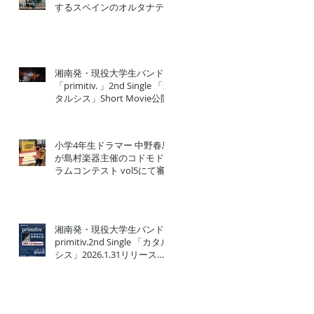
するスペインのオルタナテ
ィブ・メタルバンド
「ANKOR(アンコール)」来
日一夜限りのHeadline Show
in Yokohama開催！
湘南発・現役大学生バンド
「primitiv. 」2nd Single 「カ
タルシス」Short Movie公開
小学4年生ドラマー 中野春馬
が島村楽器主催のコドモド
ラムコンテスト vol5にて審
査員 特別賞 を受賞！！
湘南発・現役大学生バンド
primitiv.2nd Single 「カタル
シス」2026.1.31リリース決
定！