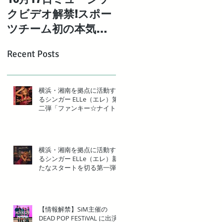
クビデオ解禁!スポー
強姉妹「エレエネ」
ツチーム初の本気の
待望の1st EP「Mad
オリジナルバンドと
Maria」デジタル配
Recent Posts
して結成された「湘
リリース決定！
南ベ ルロック」の1st
シングル【BIG
横浜・湘南を拠点に活動す
るシンガー ELLe（エレ）第
WAVE】MV解禁!
二弾「ファンキー☆ナイト」
リリース
横浜・湘南を拠点に活動す
るシンガー ELLe（エレ）新
たなスタートを切る第一弾
「ソロになった夜」リリー
ス
【情報解禁】SiM主催の
DEAD POP FESTiVAL に出演