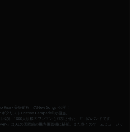
 Go Rise / 美好前程」のNew Songが公開！
x ギタリストCristian Campadelliが担当。
スに毎回出演、1000人規模のワンマンも成功させた、注目のバンドです。
ossover-」はJALの国際線の機内視聴機に搭載、また多くのゲームミュージッ