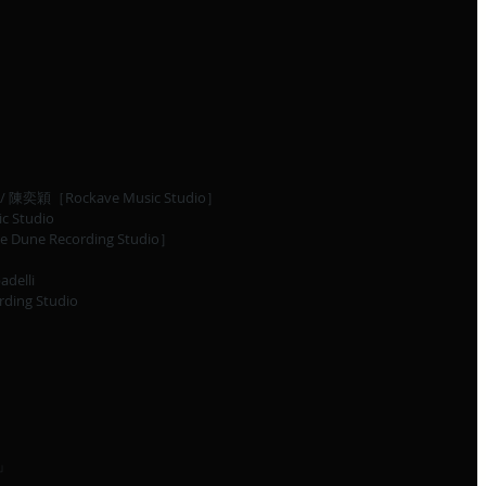
奕穎［Rockave Music Studio］
c Studio
Dune Recording Studio］
elli
ng Studio
-」