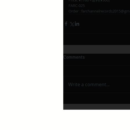
FARC-025
Order : farchannelrecords2015@gm
Comments
Write a comment...