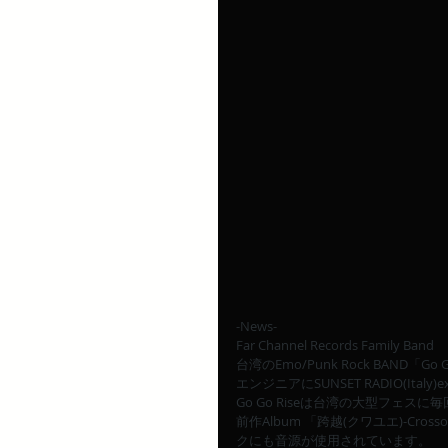
-News-
Far Channel Records Family Band
台湾のEmo/Punk Rock BAND「Go
エンジニアにSUNSET RADIO(Italy)e
Go Go Riseは台湾の大型フェ
前作Album 「跨越(クワユエ)-Cr
クにも音源が使用されています。