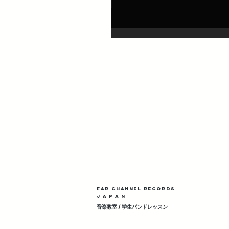
Far Channel Records
J A P A N
​音楽教室 / 学生バンドレッスン