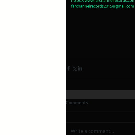
https://www.farchannelrecords.co
farchannelrecords2015@gmail.com
Comments
Write a comment...