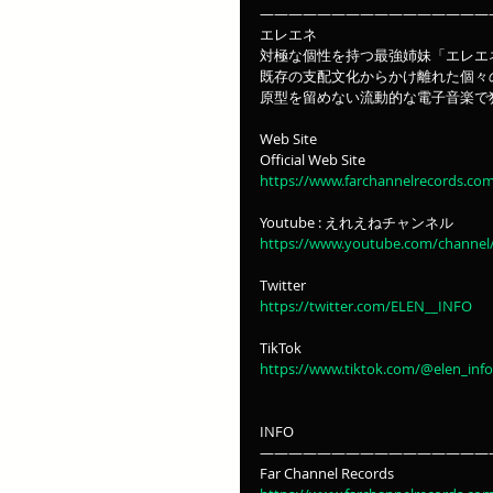
————————————————
エレエネ
対極な個性を持つ最強姉妹「エレエ
既存の支配文化からかけ離れた個々
原型を留めない流動的な電子音楽で
Web Site
Official Web Site
https://www.farchannelrecords.com
Youtube : えれえねチャンネル
https://www.youtube.com/chann
Twitter
https://twitter.com/ELEN__INFO
TikTok
https://www.tiktok.com/@elen_info
INFO
————————————————
Far Channel Records