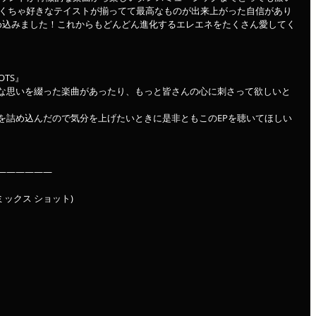
ゃくちゃ好きなテイストが揃ってて最高なものが出来上がった自信があり
め込みました！これからもどんどん進化するエレエネをたくさん愛してく
OTS』
な思いを綴った楽曲があったり、もっと皆さんの心に刺さって欲しいと
を詰め込んだので気分を上げたいときに是非ともこのEPを聴いてほしい
——————
 (ミックス ショット)