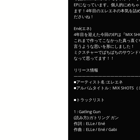
EPになっています。個人的にめち
ます！4年目のエレエネの本気を詰
ださいね！
Ené(エネ)
4年目を迎えた今回のEPは『MIX SH
これまで作ってこなかった真っ直ぐ
言うような思いを形にしました！
ミクスチャーでばちばちのサウンド
なって思ってます！！
リリース情報
————————————————
■アーティスト名 :エレエネ
■アルバムタイトル :  MIX SHOTS  
■トラックリスト
1 : Gatling Gun   
(読み方):ガトリング ガン
作詞：ELLe / Ené
作曲：ELLe / Ené / Gabi