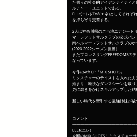
た個々の社会的アイデンティティと
ルチャー・ユニットである。
ELLe(エレ)/Ené(エネ)とし
を持ち寄り交差する。
2人は神奈川県のご当地エナジード
マーレフットサルクラブの公式バン
南ベルマーレフットサルクラブのホ
(2020-2022シーズン担当）
またプロレスリングFREEDOMSの
なっています。
今作の4th EP『MIX SHOTS』
ミクスチャーのテイストを入れた力強いサ
始まり、軽快なダンスシーンを取り入れた
更に磨きをかけスキルアップした結
新しい時代を牽引する最強姉妹が放
コメント
————————————————
ELLe(エレ)
今回のMIX SHOTS！ミクスチ