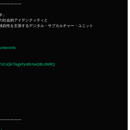
——————
ネ」
の社会的アイデンティティと
独自性を主張するデジタル・サブカルチャー・ユニット
/eleninfo
el/UCsQkTIkgkPjnBXNeQBLdWRQ
——————