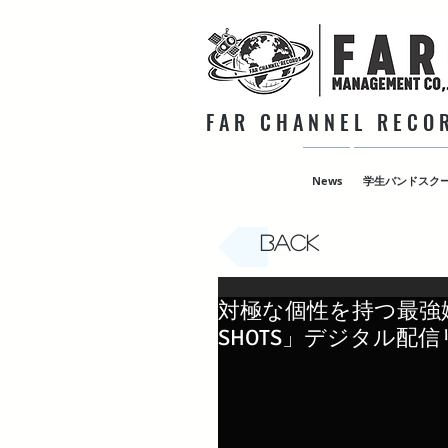
F A R C H A N N E L R E C O R
News
学生バンドスク
Back
対極な個性を持つ最強姉妹
SHOTS」デジタル配