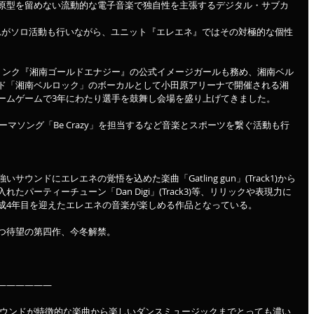
原型を留めない流動的な電子音楽で独自性を主張するデジタル・サブカ
てそれぞれがソロ活動も行いながら、ユニット『エレエネ』ではその対極的な個性
リンク『湘南ゴールドエナジー』の公式イメージガールも務め、湘南ベル
ド「湘南ベルロック」のボーカルとして小田原アリーナで開催される湘
ームゲームで3年にわたり選手を鼓舞し会場を盛り上げてきました。
テーマソング「Be Crazy」を担当するなど音楽とスポーツを繋ぐ活動も行
ウンドにエレエネの覚悟を込めた楽曲「Gatling gun」(Track1)から
パーティーチューン「Dan Digi」(Track3)等、リリックや表現力に
成4年目を迎えたエレエネの音楽が楽しめる作品となっている。
つ待望の第四作、今冬解禁。
——————
ャーサウンドが特徴的な楽曲から楽しいダンスミュージックまでとっても濃い