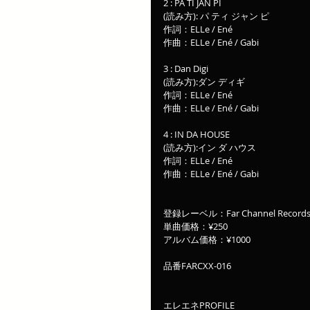
2 : PA TI JAN PI  
(読み方): パ ティ ジャン ピ
作詞：ELLe / Ené
作曲：ELLe / Ené / Gabi
3 : Dan Digi
(読み方):ダン ディギ
作詞：ELLe / Ené
作曲：ELLe / Ené / Gabi
4 : IN DA HOUSE
(読み方):イン ダ ハウス
作詞：ELLe / Ené
作曲：ELLe / Ené / Gabi
登録レーベル：Far Channel Records 
単曲価格：¥250
アルバム価格：¥1000
品番FARCXX-016
エレエネPROFILE