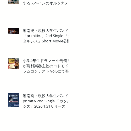
するスペインのオルタナテ
ィブ・メタルバンド
「ANKOR(アンコール)」来
日一夜限りのHeadline Show
in Yokohama開催！
湘南発・現役大学生バンド
「primitiv. 」2nd Single 「カ
タルシス」Short Movie公開
小学4年生ドラマー 中野春馬
が島村楽器主催のコドモド
ラムコンテスト vol5にて審
査員 特別賞 を受賞！！
湘南発・現役大学生バンド
primitiv.2nd Single 「カタル
シス」2026.1.31リリース決
定！