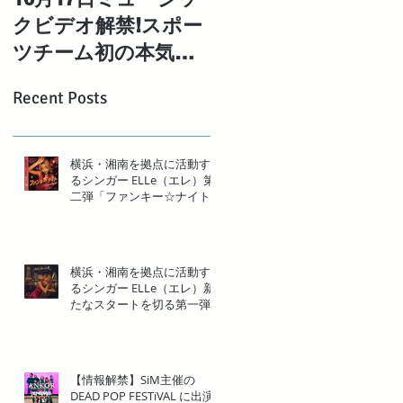
クビデオ解禁!スポー
強姉妹「エレエネ」
ツチーム初の本気の
待望の1st EP「Mad
オリジナルバンドと
Maria」デジタル配
Recent Posts
して結成された「湘
リリース決定！
南ベ ルロック」の1st
シングル【BIG
横浜・湘南を拠点に活動す
るシンガー ELLe（エレ）第
WAVE】MV解禁!
二弾「ファンキー☆ナイト」
リリース
横浜・湘南を拠点に活動す
るシンガー ELLe（エレ）新
たなスタートを切る第一弾
「ソロになった夜」リリー
ス
【情報解禁】SiM主催の
DEAD POP FESTiVAL に出演