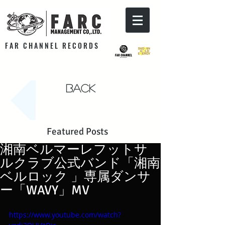
F A R C H A N N E L R E C O R D S
Back
Featured Posts
湘南ベルマーレフットサ
ルクラブ公式バンド「湘南
ベルロック 」専属ダンサ
ー「WAVY」MV
https://www.youtube.com/watch?