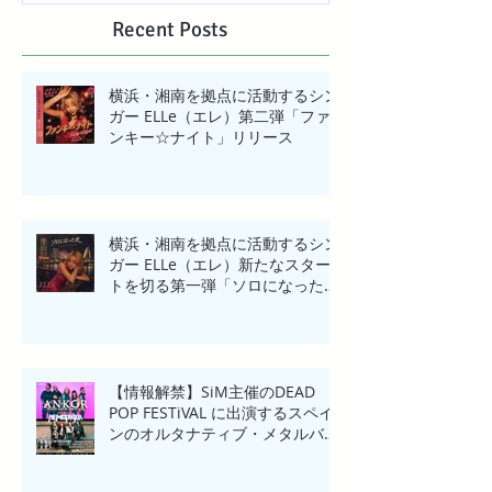
【BIG WAVE】MV解禁!
Recent Posts
横浜・湘南を拠点に活動するシン
ガー ELLe（エレ）第二弾「ファ
ンキー☆ナイト」リリース
横浜・湘南を拠点に活動するシン
ガー ELLe（エレ）新たなスター
トを切る第一弾「ソロになった
夜」リリース
【情報解禁】SiM主催のDEAD
POP FESTiVAL に出演するスペイ
ンのオルタナティブ・メタルバン
ド「ANKOR(アンコール)」来日一
夜限りのHeadline Show in