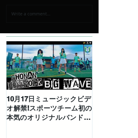
Write a comment...
10月17日ミュージックビデ
対極な個性を
オ解禁!スポーツチーム初の
「エレエネ」待
本気のオリジナルバンドと
EP「Mad Ma
して結成された「湘南ベ ル
配信リリース
ロック」の1stシングル