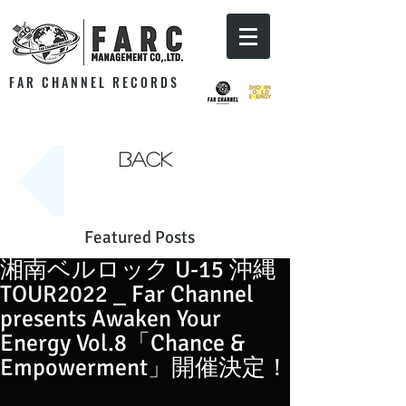
F A R C H A N N E L R E C O R D S
Back
Featured Posts
湘南ベルロック U-15 沖縄
TOUR2022 _ Far Channel
presents Awaken Your
Energy Vol.8「Chance &
Empowerment」開催決定！