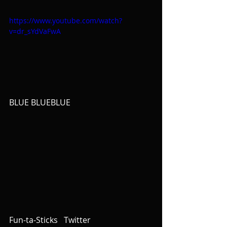
https://www.youtube.com/watch?
v=dr_sYdVaFwA
BLUE BLUEBLUE
Fun-ta-Sticks   Twitter 