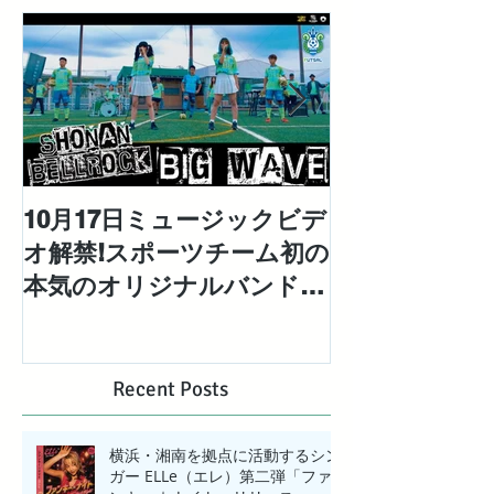
10月17日ミュージックビデ
対極な個性を
オ解禁!スポーツチーム初の
「エレエネ」待
本気のオリジナルバンドと
EP「Mad Ma
して結成された「湘南ベ ル
配信リリース
ロック」の1stシングル
【BIG WAVE】MV解禁!
Recent Posts
横浜・湘南を拠点に活動するシン
ガー ELLe（エレ）第二弾「ファ