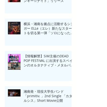
ンキー☆ナイト」リリース
横浜・湘南を拠点に活動するシン
ガー ELLe（エレ）新たなスター
トを切る第一弾「ソロになった
夜」リリース
【情報解禁】SiM主催のDEAD
POP FESTiVAL に出演するスペイ
ンのオルタナティブ・メタルバン
ド「ANKOR(アンコール)」来日一
夜限りのHeadline Show in
Yokohama開催！
湘南発・現役大学生バンド
「primitiv. 」2nd Single 「カタ
ルシス」Short Movie公開