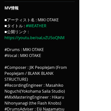
MV情報
■アーティスト名 : MIKI OTAKE
■タイトル : 
#WEATHER
■公開リンク : 
https://youtu.be/oaLvZU5oQNM
#Drums
 : MIKI OTAKE
#Vocal
 : MIKI OTAKE
#Composer
 : JIK PeopleJam (From 
PeopleJam / BLANK BLANK 
STRUCTURE)
#RecordingEngineer
 : Masahiko 
Noguchi(Yokohama Saila Studio)
#MixMasteringEngineer
 : Hikaru 
Nihonyanagi (the Flash Knobs)
#DrumsAdviser
 : Eiji Nagamatsu 