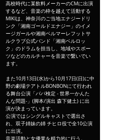
高校時代に某飲料メーカーのCMに出演
するなど、音楽の枠を越えて活動する
MIKIは、神奈川のご当地エナジードリ
ンク「湘南ゴールドエナジー」のイメ
ージガールや湘南ベルマーレフットサ
ルクラブ公式バンド「湘南ベルロッ
ク」のドラムを担当し、地域やスポー
ツなどのカルチャーを音楽で繋いでい
ます。
また10月13日(水)から10月17日(日)に中
野の劇場テアトルBONBONにて行われ
る舞台公演「パパ検定 - 世界一かんた
んな問題-」(脚本/演出 森下健土) に出
演が決まっています。
公演ではシングルキャストで選出さ
れ、双子姉妹の姉 チヒロ役で全10公演
に出演。
音楽活動と女優業を精力的に行う。