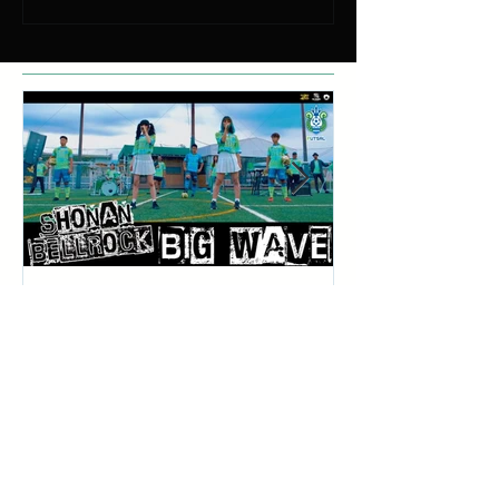
10月17日ミュージックビデ
対極な個性を
オ解禁!スポーツチーム初の
「エレエネ」待
本気のオリジナルバンドと
EP「Mad Ma
して結成された「湘南ベ ル
配信リリース
ロック」の1stシングル
【BIG WAVE】MV解禁!
Recent Posts