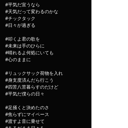
#平気だ宣うなら
#天気だって変わるのかな
#チックタック
#日々が過ぎる
#叩くよ君の歌を
#未来は手のひらに
#晴れるよ何処にいても
#心のままに
#リュックサック荷物を入れ
#身支度済んだら行こう
#四苦八苦暮らすのだけど
#平気だ僕らの日々
#足掻くと決めたのさ
#焦らずにマイペース
#渡すよ音に乗せて
#あるがまま日々を