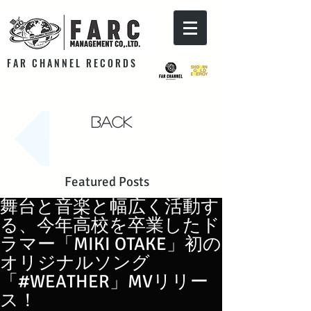
F A R C H A N N E L R E C O R D S
Back
Featured Posts
舞台と音楽と幅広く活動す
る、今年高校を卒業したド
ラマー「MIKI OTAKE」初の
オリジナルソング
「#WEATHER」MVリリー
ス！