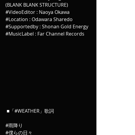
(BLANK BLANK STRUCTURE)
#VideoEditor
 : Naoya Okawa
#Location
 : Odawara Sharedo
#Supportedby
 : Shonan Gold Energy
#MusicLabel
 : Far Channel Records
 ■「#WEATHER」歌詞
#雨降り
#僕らの日々