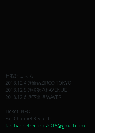
日程はこちら↓
2018.12.4 @新宿ZIRCO TOKYO
2018.12.5 @横浜7thAVENUE
2018.12.6 @下北沢WAVER
Ticket INFO
Far Channel Records 
farchannelrecords2015@gmail.com