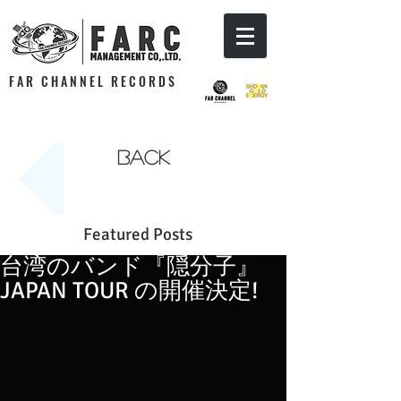
F A R C H A N N E L R E C O R D S
Back
Featured Posts
台湾のバンド『隠分子』
JAPAN TOUR の開催決定!