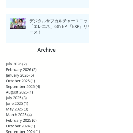
デジタルサブカルチャーユニット
「エレエネ」6th EP 『EXP』リリ
ース！
Archive
July 2026
(2)
2 posts
February 2026
(2)
2 posts
January 2026
(5)
5 posts
October 2025
(1)
1 post
September 2025
(4)
4 posts
August 2025
(1)
1 post
July 2025
(3)
3 posts
June 2025
(1)
1 post
May 2025
(3)
3 posts
March 2025
(4)
4 posts
February 2025
(6)
6 posts
October 2024
(1)
1 post
September 2024
(1)
1 post