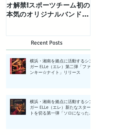
オ解禁!スポーツチーム初の
「エレエネ」待
本気のオリジナルバンドと
EP「Mad Ma
して結成された「湘南ベ ル
配信リリース
ロック」の1stシングル
【BIG WAVE】MV解禁!
Recent Posts
横浜・湘南を拠点に活動するシン
ガー ELLe（エレ）第二弾「ファ
ンキー☆ナイト」リリース
横浜・湘南を拠点に活動するシン
ガー ELLe（エレ）新たなスター
トを切る第一弾「ソロになった
夜」リリース