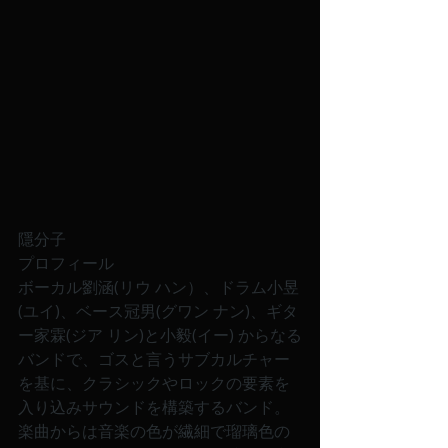
隱分子
プロフィール
ボーカル劉涵(リウ ハン）、ドラム小昱
(ユイ)、ベース冠男(グワン ナン)、ギタ
ー家霖(ジア リン)と小毅(イー) からなる
バンドで、ゴスと言うサブカルチャー
を基に、クラシックやロックの要素を
入り込みサウンドを構築するバンド。
楽曲からは音楽の色が繊細で瑠璃色の