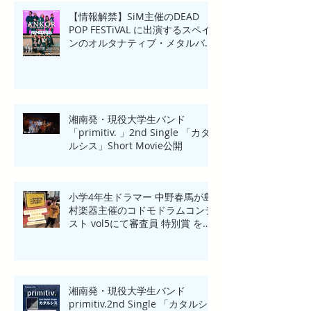
【情報解禁】SiM主催のDEAD
POP FESTiVAL に出演するスペイ
ンのオルタナティブ・メタルバン
ド「ANKOR(アンコール)」来日一
夜限りのHeadline Show in
Yokohama開催！
湘南発・現役大学生バンド
「primitiv. 」2nd Single 「カタ
ルシス」Short Movie公開
小学4年生ドラマー 中野春馬が島
村楽器主催のコドモドラムコンテ
スト vol5にて審査員 特別賞 を受
賞！！
湘南発・現役大学生バンド
primitiv.2nd Single 「カタルシ