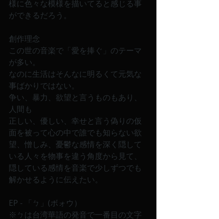
様に色々な模様を描いてると感じる事
ができるだろう。
創作理念
この世の音楽で「愛を捧ぐ」のテーマ
が多い。
なのに生活はそんなに明るくて元気な
事ばかりではない。
争い、暴力、欲望と言うものもあり、
人間も
正しい、優しい、幸せと言う偽りの仮
面を被って心の中で誰でも知らない欲
望、憎しみ、憂鬱な感情を深く隠して
いる人々を物事を違う角度から見て、
隠している感情を音楽で少しずつでも
解かせるように伝えたい。
EP - 「ㄅ」(ボォウ）
※ㄅは台湾華語の発音で一番目の文字