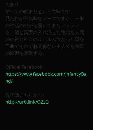
であり、
すべての始まりという意味です。
見た目が不気味なテーマですが、一般
の生活の中から湧いてきたアイデア
を、嘘と真実の入れ混ぜた物語を人間
の本質と社会のルールぶつかった事を
三曲でそれぞれ関係ない主人公を物事
の輪廻を表現する。
Official Facebook
https://www.facebook.com/InfancyBa
nd/
視聴はこちらから↓
http://ur0.link/O2zO