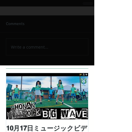
Comments
Write a comment...
10月17日ミュージックビデ
対極な個性を