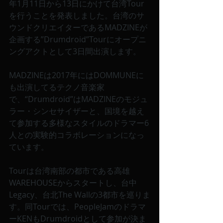
年1月11日から13日にかけて台湾Tour
を行うことを発表しました。台湾のサ
ウンドクリエイターであるMADZINEが
企画する”Drumdroid”Tourにオープニ
ングアクトとして3日間出演します。
MADZINEは2017年にはDOMMUNEに
も出演してるテクノ音楽家
で、“Drumdroid”はMADZINEのモジュ
ラー・シンセサイザーと、国境を越え
て参加する多様なスタイルのドラマー6
人との実験的コラボレーションになっ
ています。
Tourは台湾南部の都市である高雄
WAREHOUSEからスタートし、台中
Legacy、台北The Wallの3都市を巡りま
す。同Tourでは、PeopleJamのドラマ
ーKENもDrumdroidとして参加が決ま