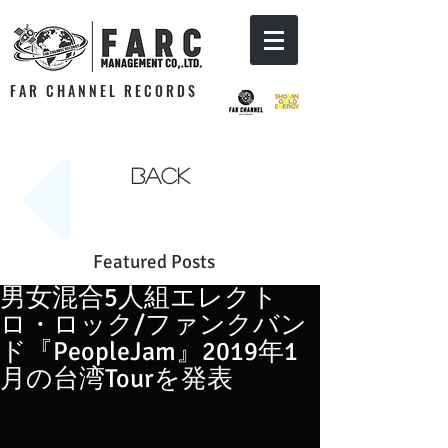
F A R C H A N N E L R E C O R D S
Back
Featured Posts
男女混合5人組エレクト
ロ・ロック/ファンクバン
ド『PeopleJam』2019年1
月の台湾Tourを発表