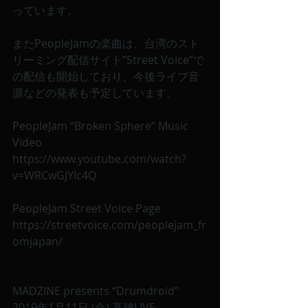
っています。
またPeopleJamの楽曲は、台湾のスト
リーミング配信サイト”Street Voice”で
の配信も開始しており、今後ライブ音
源などの発表も予定しています。
PeopleJam “Broken Sphere” Music 
Video
https://www.youtube.com/watch?
v=WRCwGJYIc4Q
PeopleJam Street Voice Page
https://streetvoice.com/peoplejam_fr
omjapan/
MADZINE presents “Drumdroid” 
2019年1月11日 (金) 高雄LIVE 