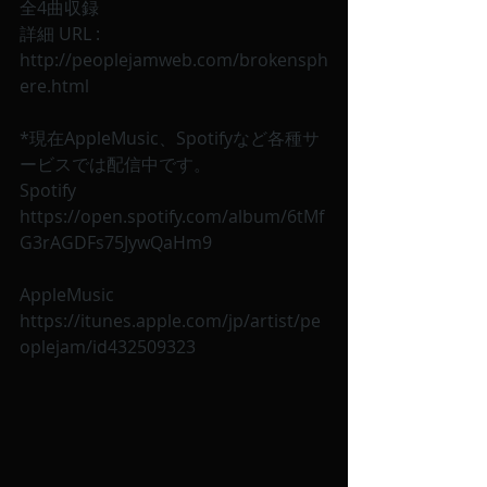
全4曲収録  
詳細 URL : 
http://peoplejamweb.com/brokensph
ere.html
*現在AppleMusic、Spotifyなど各種サ
ービスでは配信中です。
Spotify
https://open.spotify.com/album/6tMf
G3rAGDFs75JywQaHm9
AppleMusic
https://itunes.apple.com/jp/artist/pe
oplejam/id432509323