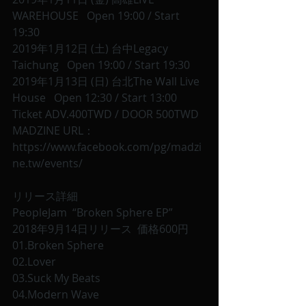
WAREHOUSE   Open 19:00 / Start 
19:30 
2019年1月12日 (土) 台中Legacy 
Taichung   Open 19:00 / Start 19:30 
2019年1月13日 (日) 台北The Wall Live 
House   Open 12:30 / Start 13:00 
Ticket ADV.400TWD / DOOR 500TWD
MADZINE URL：
https://www.facebook.com/pg/madzi
ne.tw/events/
リリース詳細
PeopleJam  “Broken Sphere EP”
2018年9月14日リリース  価格600円
01.Broken Sphere
02.Lover
03.Suck My Beats
04.Modern Wave