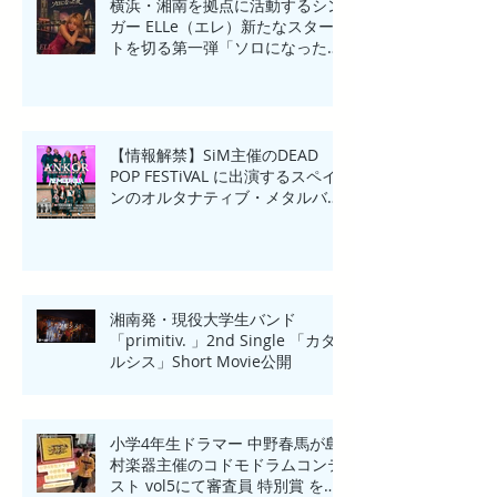
横浜・湘南を拠点に活動するシン
ガー ELLe（エレ）新たなスター
トを切る第一弾「ソロになった
夜」リリース
【情報解禁】SiM主催のDEAD
POP FESTiVAL に出演するスペイ
ンのオルタナティブ・メタルバン
ド「ANKOR(アンコール)」来日一
夜限りのHeadline Show in
Yokohama開催！
湘南発・現役大学生バンド
「primitiv. 」2nd Single 「カタ
ルシス」Short Movie公開
小学4年生ドラマー 中野春馬が島
村楽器主催のコドモドラムコンテ
スト vol5にて審査員 特別賞 を受