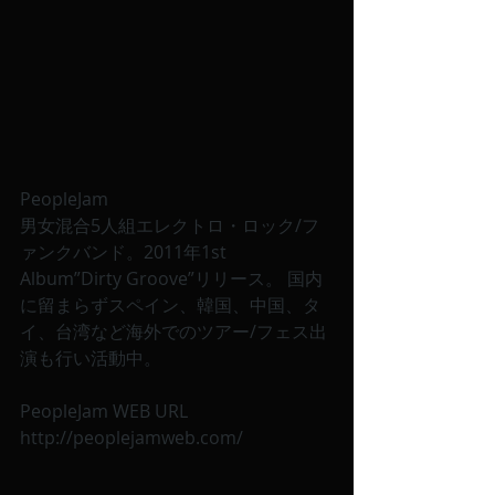
PeopleJam 
男女混合5人組エレクトロ・ロック/フ
ァンクバンド。2011年1st 
Album”Dirty Groove”リリース。 国内
に留まらずスペイン、韓国、中国、タ
イ、台湾など海外でのツアー/フェス出
演も行い活動中。 
PeopleJam WEB URL 
http://peoplejamweb.com/