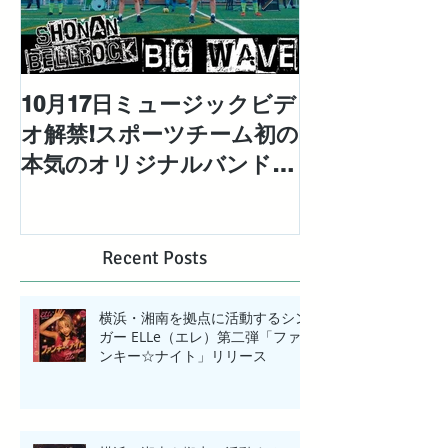
10月17日ミュージックビデ
対極な個性を
オ解禁!スポーツチーム初の
「エレエネ」待
本気のオリジナルバンドと
EP「Mad Ma
して結成された「湘南ベ ル
配信リリース
ロック」の1stシングル
【BIG WAVE】MV解禁!
Recent Posts
横浜・湘南を拠点に活動するシン
ガー ELLe（エレ）第二弾「ファ
ンキー☆ナイト」リリース