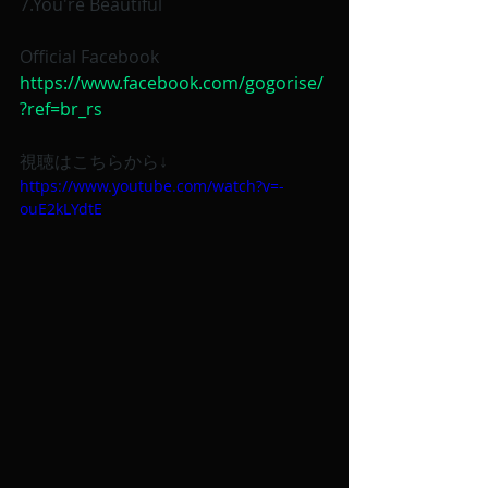
7.You're Beautiful
Official Facebook
https://www.facebook.com/gogorise/
?ref=br_rs
視聴はこちらから↓
https://www.youtube.com/watch?v=-
ouE2kLYdtE