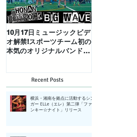
10月17日ミュージックビデ
対極な個性を
オ解禁!スポーツチーム初の
「エレエネ」待
本気のオリジナルバンドと
EP「Mad Ma
して結成された「湘南ベ ル
配信リリース
ロック」の1stシングル
【BIG WAVE】MV解禁!
Recent Posts
横浜・湘南を拠点に活動するシン
ガー ELLe（エレ）第二弾「ファ
ンキー☆ナイト」リリース