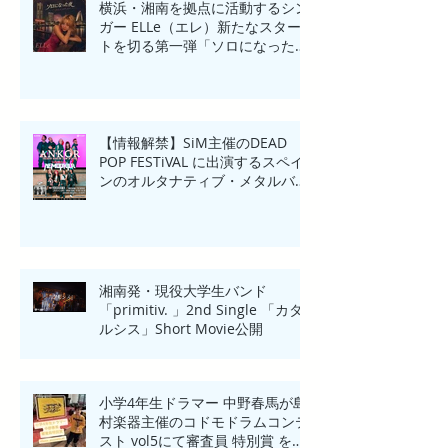
横浜・湘南を拠点に活動するシン
ガー ELLe（エレ）新たなスター
トを切る第一弾「ソロになった
夜」リリース
【情報解禁】SiM主催のDEAD
POP FESTiVAL に出演するスペイ
ンのオルタナティブ・メタルバン
ド「ANKOR(アンコール)」来日一
夜限りのHeadline Show in
Yokohama開催！
湘南発・現役大学生バンド
「primitiv. 」2nd Single 「カタ
ルシス」Short Movie公開
小学4年生ドラマー 中野春馬が島
村楽器主催のコドモドラムコンテ
スト vol5にて審査員 特別賞 を受