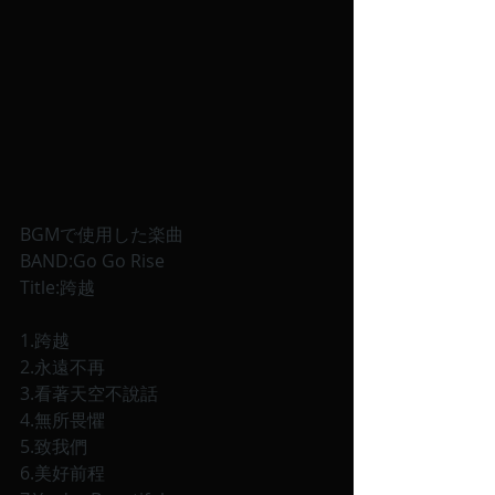
BGMで使用した楽曲
BAND:Go Go Rise
Title:跨越
1.跨越
2.永遠不再
3.看著天空不說話
4.無所畏懼
5.致我們
6.美好前程