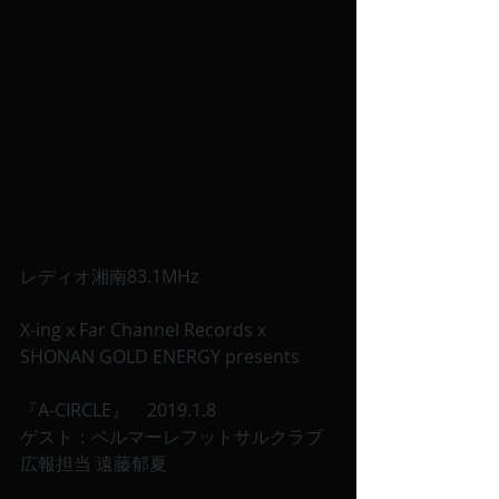
レディオ湘南83.1MHz
X-ing x Far Channel Records x 
SHONAN GOLD ENERGY presents
『A-CIRCLE』　2019.1.8 
ゲスト：ベルマーレフットサルクラブ 
広報担当 遠藤郁夏