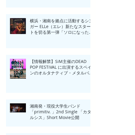
横浜・湘南を拠点に活動するシン
ガー ELLe（エレ）新たなスター
トを切る第一弾「ソロになった
夜」リリース
【情報解禁】SiM主催のDEAD
POP FESTiVAL に出演するスペイ
ンのオルタナティブ・メタルバン
ド「ANKOR(アンコール)」来日一
夜限りのHeadline Show in
Yokohama開催！
湘南発・現役大学生バンド
「primitiv. 」2nd Single 「カタ
ルシス」Short Movie公開