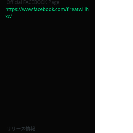
 Official FACEBOOK Page
https://www.facebook.com/fireatwillh
xc/
 リリース情報