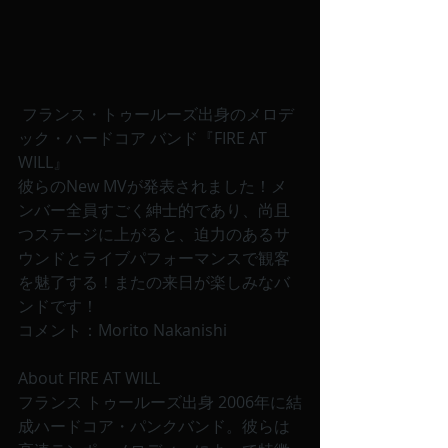
 フランス・トゥールーズ出身のメロデ
ック・ハードコア バンド『FIRE AT 
WILL』
彼らのNew MVが発表されました！メ
ンバー全員すごく紳士的であり、尚且
つステージに上がると、迫力のあるサ
ウンドとライブパフォーマンスで観客
を魅了する！またの来日が楽しみなバ
ンドです！
コメント：Morito Nakanishi
About FIRE AT WILL
フランス トゥールーズ出身 2006年に結
成ハードコア・パンクバンド。彼らは