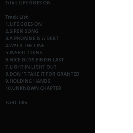
Title: LIFE GOES ON
Track List
1.LIFE GOES ON
2.SIREN SONG
3.A PROMISE IS A DEBT
4.WALK THE LINE
5.INSERT COINS
6.NICE GUYS FINISH LAST
7.LIGHT IN LIGHT OUT
8.DON`T TAKE IT FOR GRANTED
9.HOLDING HANDS
10.UNKNOWN CHAPTER
FARC-006