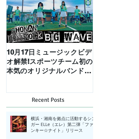
10月17日ミュージックビデ
対極な個性を
オ解禁!スポーツチーム初の
「エレエネ」待
本気のオリジナルバンドと
EP「Mad Ma
して結成された「湘南ベ ル
配信リリース
ロック」の1stシングル
【BIG WAVE】MV解禁!
Recent Posts
横浜・湘南を拠点に活動するシン
ガー ELLe（エレ）第二弾「ファ
ンキー☆ナイト」リリース