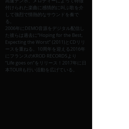
高速テンポ、メロディーによって特徴
付けられた楽曲に感情的に叫ぶ歌を介
して強烈で情熱的なサウンドを奏で
る。
2006年にDEMO音源をデジタル配信し
た彼らは過去に“Hoping for the Best, 
Expecting the Worst” (2011)とCDリリ
ースを重ねる。10周年を迎える2016年
にフランスのKROD RECORDSより 
“Life goes on”をリリース！2017年に日
本TOURも行い活動を広げている。