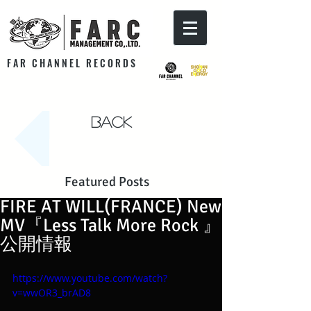
F A R C H A N N E L R E C O R D S
Back
Featured Posts
FIRE AT WILL(FRANCE) New
MV『Less Talk More Rock 』
公開情報
https://www.youtube.com/watch?
v=wwOR3_brAD8