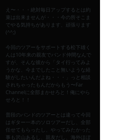
え〜・・・絶対毎日アップするとは約
束は出来ませんが・・・今の所そこま
でやる気持ちがあります、頑張ります
(^^;)
今回のツアーをサポートする松下雄く
んは10年来の親友でバンド仲間なんで
すが、そんな彼から「タイ行ってみよ
うかな、今までしたこと無いような経
験がしたいんだよね・・・」っと相談
されちゃったもんだからもう〜Far 
Channelに全部まかせろと！俺にやら
せろと！！
普段のバンドのツアーとは違って今回
はギター一本のソロツアーだし、全部
任せてもらったし、やってみたかった
事も沢山あるし、親友だし、海外ほぼ