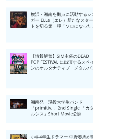
横浜・湘南を拠点に活動するシン
ガー ELLe（エレ）新たなスター
トを切る第一弾「ソロになった
夜」リリース
【情報解禁】SiM主催のDEAD
POP FESTiVAL に出演するスペイ
ンのオルタナティブ・メタルバン
ド「ANKOR(アンコール)」来日一
夜限りのHeadline Show in
Yokohama開催！
湘南発・現役大学生バンド
「primitiv. 」2nd Single 「カタ
ルシス」Short Movie公開
小学4年生ドラマー 中野春馬が島