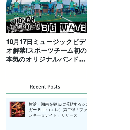
10月17日ミュージックビデ
対極な個性を
オ解禁!スポーツチーム初の
「エレエネ」待
本気のオリジナルバンドと
EP「Mad Ma
して結成された「湘南ベ ル
配信リリース
ロック」の1stシングル
【BIG WAVE】MV解禁!
Recent Posts
横浜・湘南を拠点に活動するシン
ガー ELLe（エレ）第二弾「ファ
ンキー☆ナイト」リリース