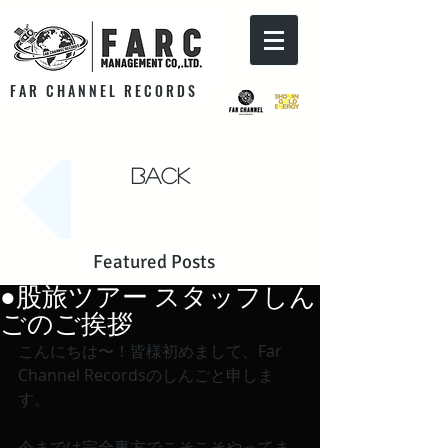
F A R C H A N N E L R E C O R D S
Back
Featured Posts
●股旅ツアー スタッフしん
ごのご挨拶
こんにちは〜！皆様初めまして、Far 
Channel Recordsのしんごと申しま
す。
今までは完全裏方でこそこそやってま