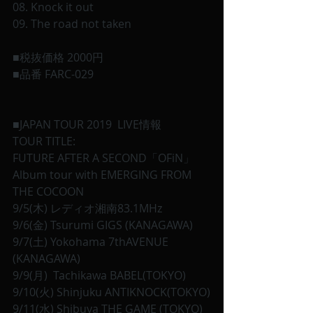
08. Knock it out
09. The road not taken
■税抜価格 2000円
■品番 FARC-029
■JAPAN TOUR 2019  LIVE情報
TOUR TITLE:
FUTURE AFTER A SECOND「OFiN」
Album tour with EMERGING FROM 
THE COCOON
9/5(木) レディオ湘南83.1MHz
9/6(金) Tsurumi GIGS (KANAGAWA)
9/7(土) Yokohama 7thAVENUE 
(KANAGAWA)
9/9(月)  Tachikawa BABEL(TOKYO)
9/10(火) Shinjuku ANTIKNOCK(TOKYO)
9/11(水) Shibuya THE GAME (TOKYO)