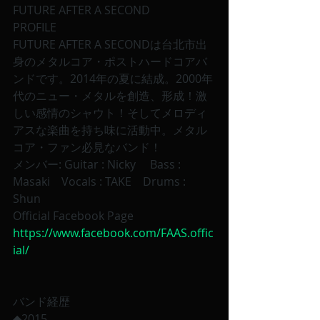
FUTURE AFTER A SECOND
PROFILE
FUTURE AFTER A SECONDは台北市出
身のメタルコア・ポストハードコアバ
ンドです。2014年の夏に結成。2000年
代のニュー・メタルを創造、形成！激
しい感情のシャウト！そしてメロディ
アスな楽曲を持ち味に活動中。メタル
コア・ファン必見なバンド！
メンバー: Guitar : Nicky     Bass : 
Masaki    Vocals : TAKE    Drums : 
Shun
Official Facebook Page 
https://www.facebook.com/FAAS.offic
ial/
バンド経歴
◆2015