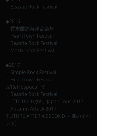
・Beastie Rock Festival 
◆2016
・貢寮国際海洋音楽祭
・HeartTown Festival 
・Beastie Rock Festival 
・Mosh Hard Festival 
◆2017
・Simple Rock Festival
・HeartTown Festival 
w/Retrospect(TH)
・Beastie Rock Festival 
・「To the Light」Japan Tour 2017
・Autumn Attack 2017
(FUTURE AFTER A SECOND 主催のイベ
ント)