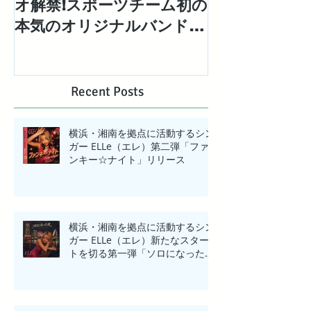
オ解禁!スポーツチーム初の
「エレエネ」待
本気のオリジナルバンドと
EP「Mad Ma
して結成された「湘南ベ ル
配信リリース
ロック」の1stシングル
【BIG WAVE】MV解禁!
Recent Posts
横浜・湘南を拠点に活動するシン
ガー ELLe（エレ）第二弾「ファ
ンキー☆ナイト」リリース
横浜・湘南を拠点に活動するシン
ガー ELLe（エレ）新たなスター
トを切る第一弾「ソロになった
夜」リリース