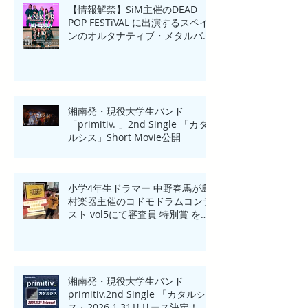
【情報解禁】SiM主催のDEAD
POP FESTiVAL に出演するスペイ
ンのオルタナティブ・メタルバン
ド「ANKOR(アンコール)」来日一
夜限りのHeadline Show in
Yokohama開催！
湘南発・現役大学生バンド
「primitiv. 」2nd Single 「カタ
ルシス」Short Movie公開
小学4年生ドラマー 中野春馬が島
村楽器主催のコドモドラムコンテ
スト vol5にて審査員 特別賞 を受
賞！！
湘南発・現役大学生バンド
primitiv.2nd Single 「カタルシ
ス」2026.1.31リリース決定！