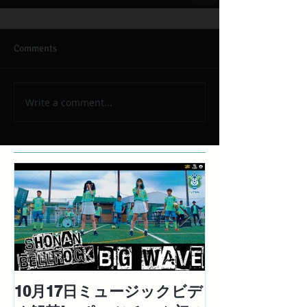
Comments
Write a comment...
10月17日ミュージックビデ
対極な個性を