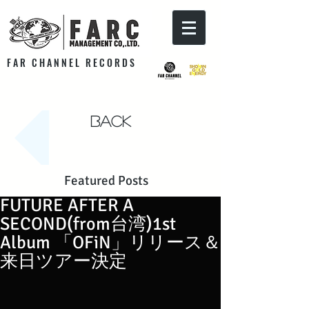
F A R C H A N N E L R E C O R D S
Back
Featured Posts
FUTURE AFTER A
SECOND(from台湾)1st
Album 「OFiN」リリース＆
来日ツアー決定