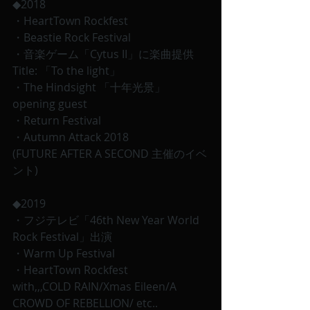
◆2018
・HeartTown Rockfest
・Beastie Rock Festival 
・音楽ゲーム「Cytus II」に楽曲提供
Title: 「To the light」
・The Hindsight 「十年光景」 
opening guest
・Return Festival 
・Autumn Attack 2018
(FUTURE AFTER A SECOND 主催のイベ
ント)
◆2019
・フジテレビ「46th New Year World 
Rock Festival」出演
・Warm Up Festival 
・HeartTown Rockfest
with,,,COLD RAIN/Xmas Eileen/A 
CROWD OF REBELLION/ etc..