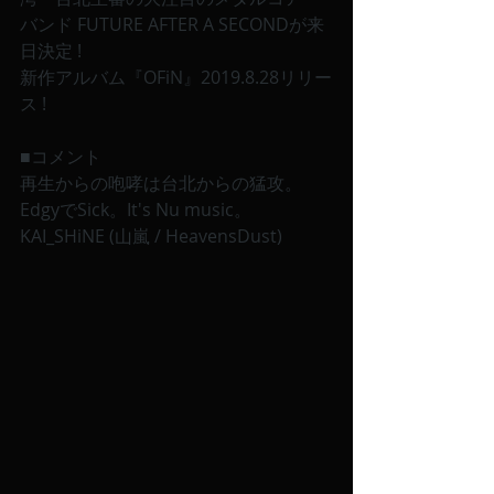
バンド FUTURE AFTER A SECONDが来
日決定 ! 
新作アルバム『OFiN』2019.8.28リリー
ス ! 
■コメント
再生からの咆哮は台北からの猛攻。
EdgyでSick。It's Nu music。
KAI_SHiNE (山嵐 / HeavensDust)