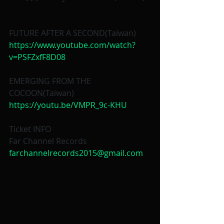
FUTURE AFTER A SECOND(Taiwan)
https://www.youtube.com/watch?
v=PSFZxfF8D08
EMERGING FROM THE 
COCOON(Taiwan)
https://youtu.be/VMPR_9c-KHU
Ticket INFO
Far Channel Records
farchannelrecords2015@gmail.com