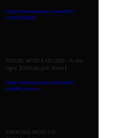
https://www.youtube.com/watch?
v=PSFZxfF8D08
FUTURE AFTER A SECOND - To the 
Light【Official Lyric Video】
https://www.youtube.com/watch?
v=VMPR_9c-KHU
EMERGING FROM THE 