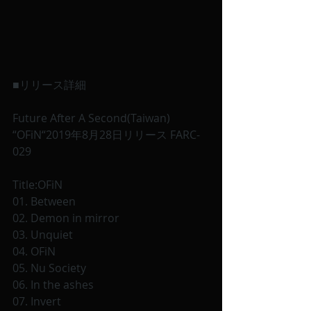
■リリース詳細
Future After A Second(Taiwan)
“OFiN“2019年8月28日リリース FARC-
029 
Title:OFiN
01. Between
02. Demon in mirror
03. Unquiet
04. OFiN
05. Nu Society
06. In the ashes
07. Invert