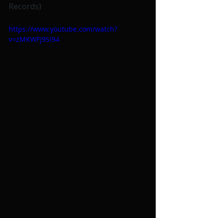
Records)
https://www.youtube.com/watch?
v=zMKWFj9SI94