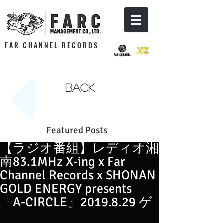
F A R C H A N N E L R E C O R D S
Back
Featured Posts
【ラジオ番組】レディオ湘
南83.1MHz X-ing x Far
Channel Records x SHONAN
GOLD ENERGY presents
『A-CIRCLE』2019.8.29 ゲ