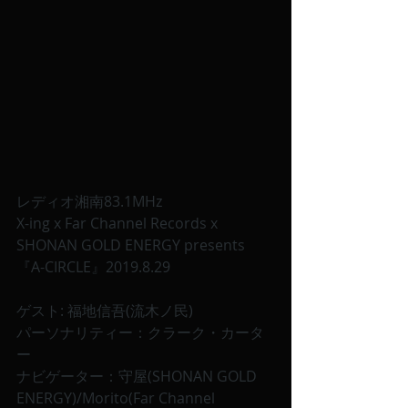
レディオ湘南83.1MHz
X-ing x Far Channel Records x 
SHONAN GOLD ENERGY presents
『A-CIRCLE』2019.8.29
ゲスト: 福地信吾(流木ノ民)
パーソナリティー：クラーク・カータ
ー
ナビゲーター：守屋(SHONAN GOLD 
ENERGY)/Morito(Far Channel 