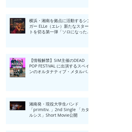
横浜・湘南を拠点に活動するシン
ガー ELLe（エレ）新たなスター
トを切る第一弾「ソロになった
夜」リリース
【情報解禁】SiM主催のDEAD
POP FESTiVAL に出演するスペイ
ンのオルタナティブ・メタルバン
ド「ANKOR(アンコール)」来日一
夜限りのHeadline Show in
Yokohama開催！
湘南発・現役大学生バンド
「primitiv. 」2nd Single 「カタ
ルシス」Short Movie公開