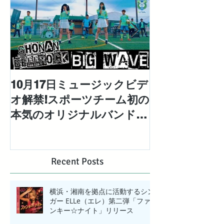
10月17日ミュージックビデ
対極な個性を
オ解禁!スポーツチーム初の
「エレエネ」待
本気のオリジナルバンドと
EP「Mad Ma
して結成された「湘南ベ ル
配信リリース
ロック」の1stシングル
【BIG WAVE】MV解禁!
Recent Posts
横浜・湘南を拠点に活動するシン
ガー ELLe（エレ）第二弾「ファ
ンキー☆ナイト」リリース