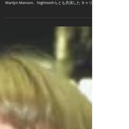
ナティブメタル・バンド
「ANKOR」。Ne
過去2NDアルバム「My Own Angel」リリース時はアル
バムが各所で絶賛され、 ツアー中にGuns N' Roses、
Marilyn Manson、Nightwishらとも共演した キャリア
を持つスペインの女性ボーカル オルタナティブメタ
ル・バンドANKOR。...