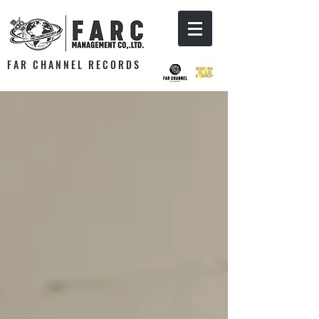
F A R C H A N N E L R E C O R D S