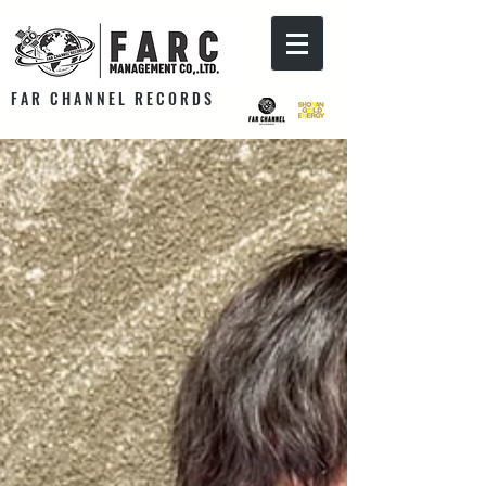
F A R C H A N N E L R E C O R D S