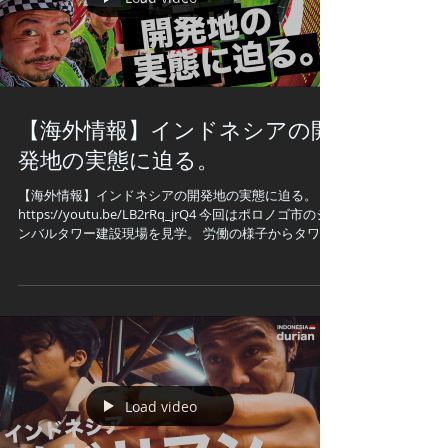
Load video
【海外情報】インドネシアの開
発地の実態に迫る。
【海外情報】インドネシアの開発地の実態に迫る。
https://youtu.be/LB2rRq_jrQ4 今回はポロノゴ市のシ
ンバルタワー建設現場を見学。 労働の様子からタワー
内部までお見せします！ ※動画内に出てくる「レオ
グ」とは インドネシア・ポロノゴ市発祥の獅子舞。...