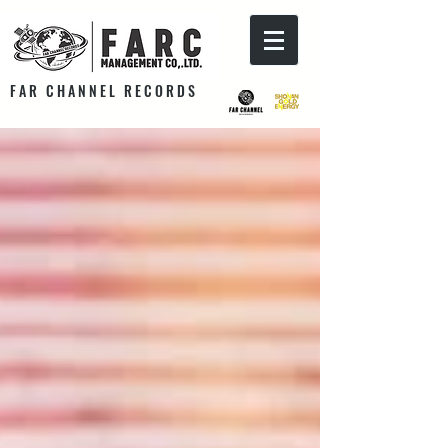
F A R C H A N N E L R E C O R D S